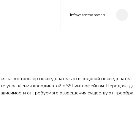
info@amtsensor.ru
тся на контроллер последовательно в кодовой последовател
те управления координатой с SSI-интерфейсом. Передача д
зависимости от требуемого разрешения существуют преобразо