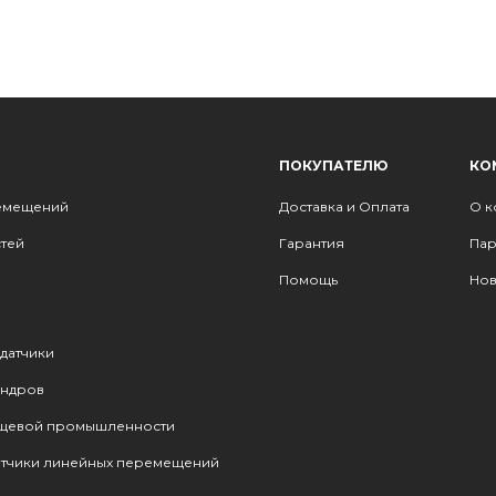
ПОКУПАТЕЛЮ
КО
ремещений
Доставка и Оплата
О к
стей
Гарантия
Пар
Помощь
Нов
датчики
индров
ищевой промышленности
тчики линейных перемещений